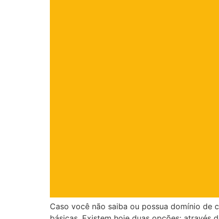
Caso você não saiba ou possua domínio de c
básicas. Existem hoje duas opções: através d