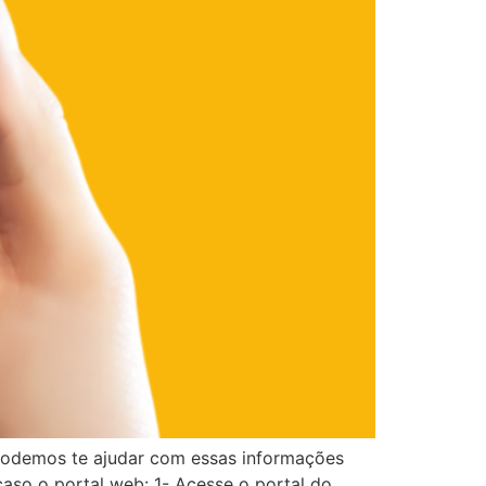
podemos te ajudar com essas informações
caso o portal web: 1- Acesse o portal do