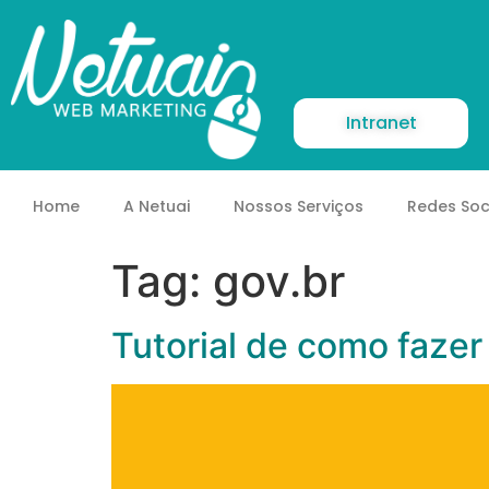
Intranet
Home
A Netuai
Nossos Serviços
Redes Soc
Tag:
gov.br
Tutorial de como fazer 