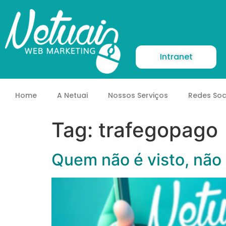
Intranet
Home
A Netuai
Nossos Serviços
Redes Soc
Tag:
trafegopago
Quem não é visto, não 