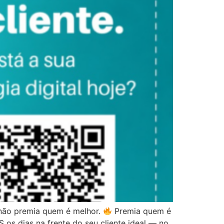
 não premia quem é melhor.
Premia quem é
os dias na frente do seu cliente ideal — no