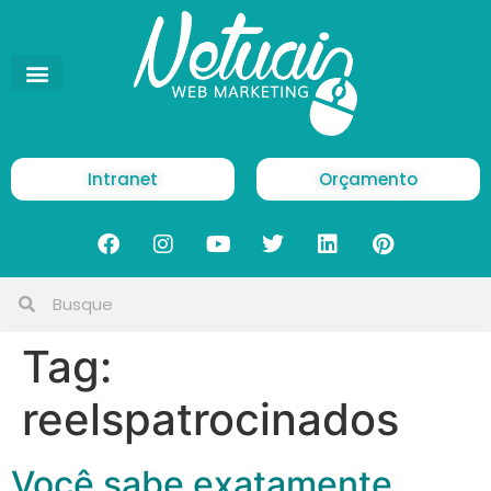
Intranet
Orçamento
Tag:
reelspatrocinados
Você sabe exatamente