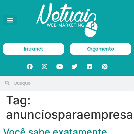
Intranet
Orçamento
Tag:
anunciosparaempresa
Você sabe exatamente